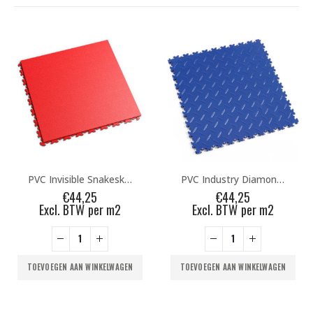
PVC Invisible Snakeskin Red
PVC Industry Diamonds Blue
PVC Industry 
25
€
44,25
€
36,9
 per m2
Excl. BTW per m2
Excl. BTW 
WINKELWAGEN
TOEVOEGEN AAN WINKELWAGEN
TOEVOEGEN AAN WI