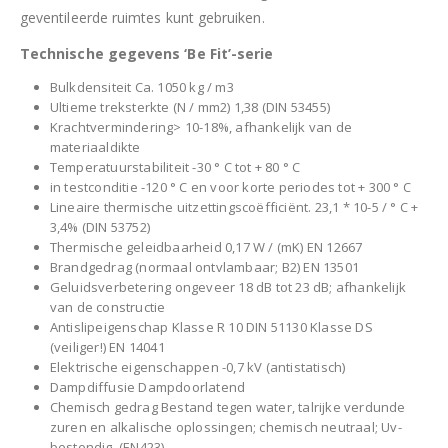
geventileerde ruimtes kunt gebruiken.
Technische gegevens ‘Be Fit’-serie
Bulkdensiteit Ca. 1050 kg / m3
Ultieme treksterkte (N / mm2) 1,38 (DIN 53455)
Krachtvermindering> 10-18%, afhankelijk van de
materiaaldikte
Temperatuurstabiliteit -30 ° C tot + 80 ° C
in testconditie -120 ° C en voor korte periodes tot + 300 ° C
Lineaire thermische uitzettingscoëfficiënt. 23,1 * 10-5 / ° C +
3,4% (DIN 53752)
Thermische geleidbaarheid 0,17 W / (mK) EN 12667
Brandgedrag (normaal ontvlambaar; B2) EN 13501
Geluidsverbetering ongeveer 18 dB tot 23 dB; afhankelijk
van de constructie
Antislipeigenschap Klasse R 10 DIN 51130 Klasse DS
(veiliger!) EN 14041
Elektrische eigenschappen -0,7 kV (antistatisch)
Dampdiffusie Dampdoorlatend
Chemisch gedrag Bestand tegen water, talrijke verdunde
zuren en alkalische oplossingen; chemisch neutraal; Uv-
bestendig. (EN423)