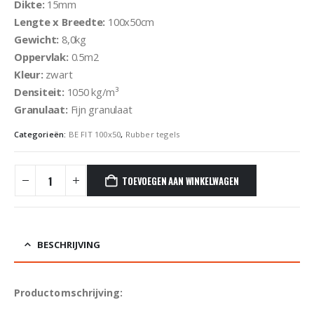
Dikte:
15mm
Lengte x Breedte:
100x50cm
Gewicht:
8,0kg
Oppervlak:
0.5m2
Kleur:
zwart
Densiteit:
1050 kg/m³
Granulaat:
Fijn granulaat
Categorieën:
BE FIT 100x50
,
Rubber tegels
TOEVOEGEN AAN WINKELWAGEN
BESCHRIJVING
Productomschrijving: