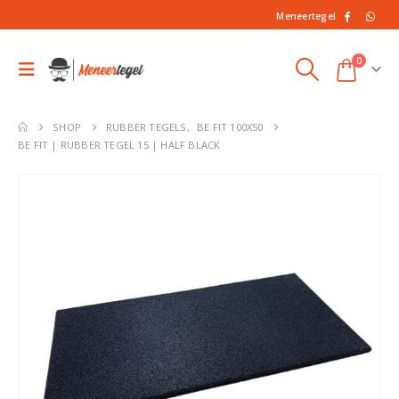
Meneertegel
0
SHOP
RUBBER TEGELS
,
BE FIT 100X50
BE FIT | RUBBER TEGEL 15 | HALF BLACK