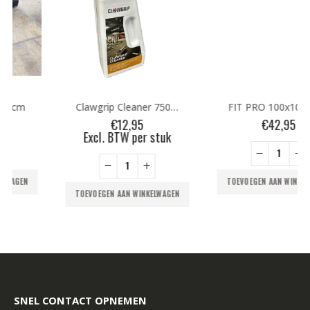
FIT PRO 100x100x3cm
€
42,95
Clawgrip Cleaner 750ml
TOEVOEGEN AAN WINKELWAGEN
e
€
12,95
Excl. BTW per stuk
TOEVOEGEN AAN WINKELWAGEN
SNEL CONTACT OPNEMEN