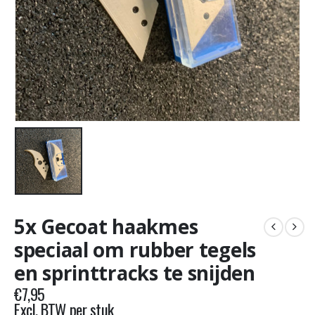
5x Gecoat haakmes
speciaal om rubber tegels
en sprinttracks te snijden
€
7,95
Excl. BTW per stuk