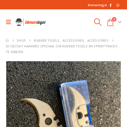
Meneertegel
0
SHOP
RUBBER TEGELS
,
ACCESSOIRES
,
ACCESSOIRES
5X GECOAT HAAKMES SPECIAAL OM RUBBER TEGELS EN SPRINTTRACKS
TE SNIJDEN