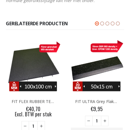
normale gebruiksslijtage valt hier niet onder.
GERELATEERDE PRODUCTEN
FIT FLEX RUBBER TEGEL 100x100x3cm (+plugs)
FIT ULTRA Grey Flakes RAMP 50x2cm
€
40,70
€
9,95
Excl. BTW per stuk