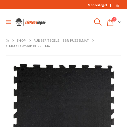
Meneertegel
0
SHOP
RUBBER TEGELS
,
SBR PUZZELMAT
16MM CLAWGRIP PUZZELMAT