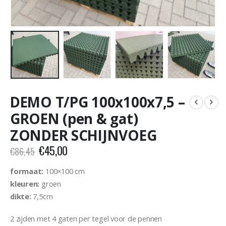
DEMO T/PG 100x100x7,5 –
GROEN (pen & gat)
ZONDER SCHIJNVOEG
Oorspronkelijke
Huidige
€
45,00
€
86,45
prijs
prijs
was:
is:
formaat:
100×100 cm
€86,45.
€45,00.
kleuren:
groen
dikte:
7,5cm
2 zijden met 4 gaten per tegel voor de pennen