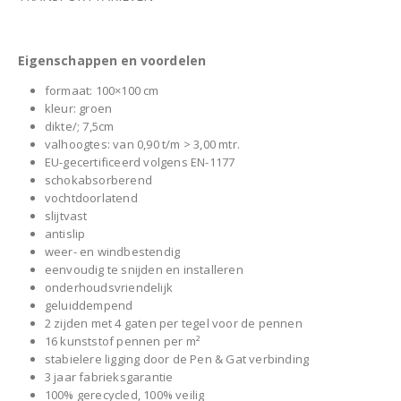
Eigenschappen en voordelen
formaat: 100×100 cm
kleur: groen
dikte/; 7,5cm
valhoogtes: van 0,90 t/m > 3,00 mtr.
EU-gecertificeerd volgens EN-1177
schokabsorberend
vochtdoorlatend
slijtvast
antislip
weer- en windbestendig
eenvoudig te snijden en installeren
onderhoudsvriendelijk
geluiddempend
2 zijden met 4 gaten per tegel voor de pennen
16 kunststof pennen per m²
stabielere ligging door de Pen & Gat verbinding
3 jaar fabrieksgarantie
100% gerecycled, 100% veilig