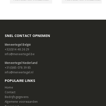
SNEL CONTACT OPNEMEN
Meneertegel België
+32(0)14 48 26 29
info@meneertegel.be
Meneertegel Nederland
+31(0)85 078 39 85
info@meneertegel.nl
POPULAIRE LINKS
Home
Contact
Bedrijfsgegevens
Algemene voorwaarden