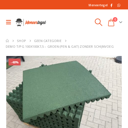
Meneertegel
0
SHOP
GEEN CATEGORIE
DEMO T/PG 100X100X7,5 – GROEN (PEN & GAT) ZONDER SCHIJNVOEG
-48%