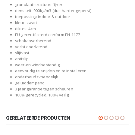
granulaatstructuur: fijner
densiteit: 900kg/m3 (dus harder geperst)
toepassing: indoor & outdoor
kleur: zwart
diktes: 4cm
EU-gecertificeerd conform EN-1177
schokabsorberend
vocht doorlatend
slijtvast
antislip
weer-en windbestendig
eenvoudig te snijden en te installeren
onderhoudsvriendelijk
geluiddempend
3 jaar garantie tegen scheuren
100% gerecycled, 100% veilig
GERELATEERDE PRODUCTEN