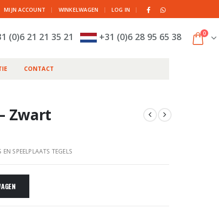
|
MIJN ACCOUNT
WINKELWAGEN
LOG IN
0
1 (0)6 21 21 35 21
+31 (0)6 28 95 65 38
IE
CONTACT
– Zwart
S EN SPEELPLAATS TEGELS
WAGEN