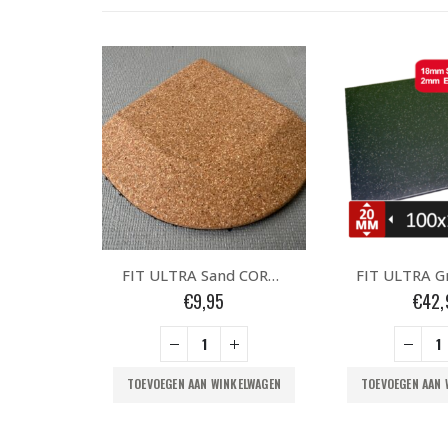
FIT ULTRA Sand CORNER – 20mm
FIT ULTRA Grey Flakes 100x100x2cm
€
42,95
€
9,
KELWAGEN
TOEVOEGEN AAN WINKELWAGEN
TOEVOEGEN AAN 