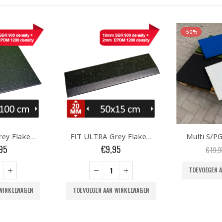
-50%
FIT ULTRA Grey Flakes RAMP 50x2cm
Multi S/PG 50x50x3 cm – 6 kleuren pakket DEMO
Oorspronkelijke
Huidige
95
€
9,95
€
€
19,95
prijs
prijs
was:
is:
TOEVOEGEN AAN WINKELWAGEN
€19,95.
€9,95.
WINKELWAGEN
TOEVOEGEN 