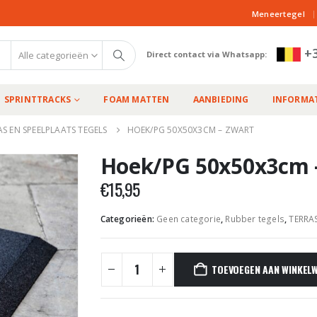
|
Meneertegel
+3
Alle categorieën
Direct contact via Whatsapp:
SPRINTTRACKS
FOAM MATTEN
AANBIEDING
INFORMAT
AS EN SPEELPLAATS TEGELS
HOEK/PG 50X50X3CM – ZWART
Hoek/PG 50x50x3cm 
€
15,95
Categorieën:
Geen categorie
,
Rubber tegels
,
TERRA
TOEVOEGEN AAN WINKEL