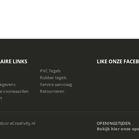
AIRE LINKS
LIKE ONZE FACE
PVC Tegels
Rubber tegels
gegevens
Service aanvraag
e voorwaarden
Retourneren
rt
 door
eCreativity.nl
OPENINGSTIJDEN
Bekijk hier onze op