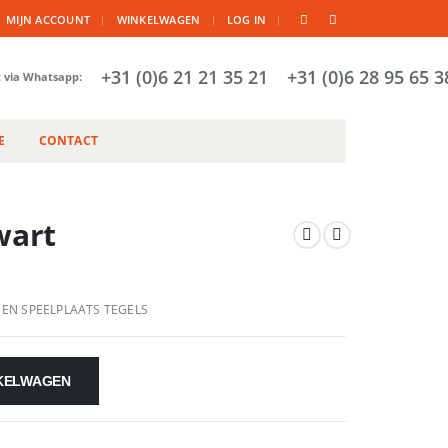
|
MIJN ACCOUNT
WINKELWAGEN
LOG IN
+31 (0)6 21 21 35 21
+31 (0)6 28 95 65 3
t via Whatsapp:
E
CONTACT
wart
 EN SPEELPLAATS TEGELS
KELWAGEN