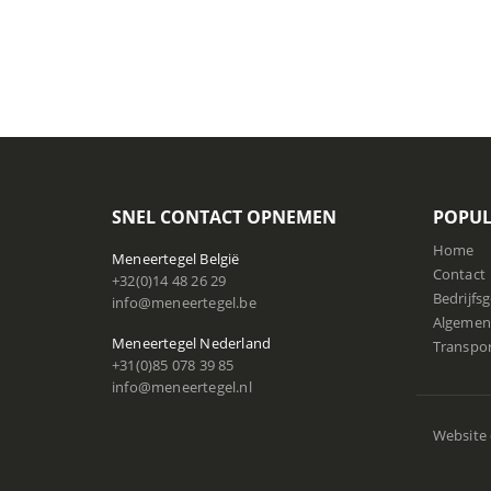
SNEL CONTACT OPNEMEN
POPUL
Home
Meneertegel België
Contact
+32(0)14 48 26 29
Bedrijfs
info@meneertegel.be
Algemen
Meneertegel Nederland
Transpo
+31(0)85 078 39 85
info@meneertegel.nl
Website