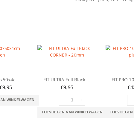
Hoek/PG 50x50x4cm – Groen
FIT ULTRA Full Black CORNER – 20mm
Oorspronkelijke
Huidige
€
9,95
€
9,95
€
4
prijs
prijs
was:
is:
AAN WINKELWAGEN
€17,95.
€9,95.
TOEVOEGEN AAN WINKELWAGEN
TOEVOEGEN