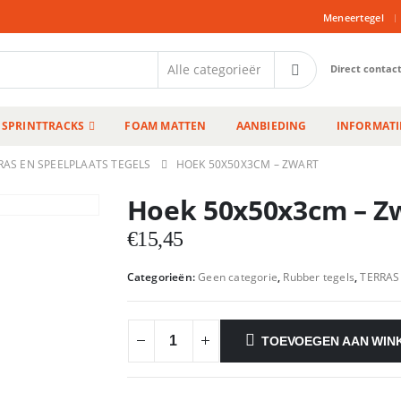
|
Meneertegel
Direct contac
SPRINTTRACKS
FOAM MATTEN
AANBIEDING
INFORMATI
RAS EN SPEELPLAATS TEGELS
HOEK 50X50X3CM – ZWART
Hoek 50x50x3cm – Z
€
15,45
Categorieën:
Geen categorie
,
Rubber tegels
,
TERRAS
TOEVOEGEN AAN WIN