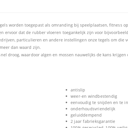
els worden toegepast als omranding bij speelplaatsen, fitness op
 ervoor dat de rubber vloeren toegankelijk zijn voor bijvoorbeeld
rijven, particulieren en andere instellingen onze tegels om die v
 meer dan waard zijn.
snel droog, waardoor algen en mossen nauwelijks de kans krijgen 
antislip
weer-en windbestendig
eenvoudig te snijden en te in
onderhoudsvriendelijk
geluiddempend
2 jaar fabrieksgarantie
100% gerecycled, 100% veilig