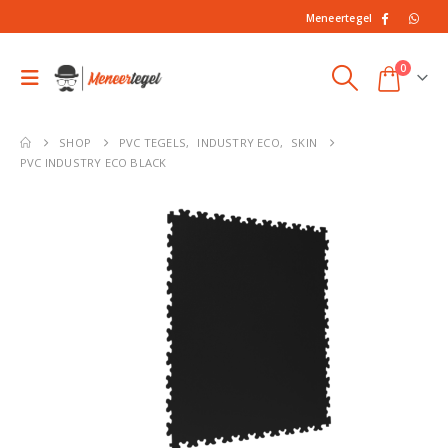
Meneertegel
0
SHOP
PVC TEGELS
,
INDUSTRY ECO
,
SKIN
PVC INDUSTRY ECO BLACK