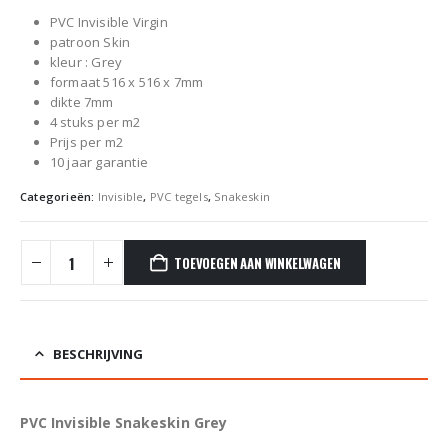
PVC Invisible Virgin
patroon Skin
kleur : Grey
formaat 516 x 516 x 7mm
dikte 7mm
4 stuks per m2
Prijs per m2
10 jaar garantie
Categorieën:
Invisible
,
PVC tegels
,
Snakeskin
TOEVOEGEN AAN WINKELWAGEN
BESCHRIJVING
PVC Invisible Snakeskin Grey