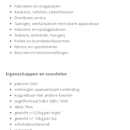
Fabrieken en magazijnen
Keukens, scholen, ziekenhuizen
Distributie centra
Garages, werkplaatsen met zware apparatuur
Industrie en opslagplaatsen
Stations, terminals, hangars
Politie en brandweerkazernes
Fitness en sportvloeren
Beurzen en tentoonstellingen
Eigenschappen en voordelen
patroon Skin
verborgen zwaluwstaart verbinding
koppelbaar met andere kleuren
tegelformaat 508 x 508 x 7mm
dikte 7mm
gewicht +/-2,5kg per tegel
gewicht +/- 10kg per m2
schokabsorberend