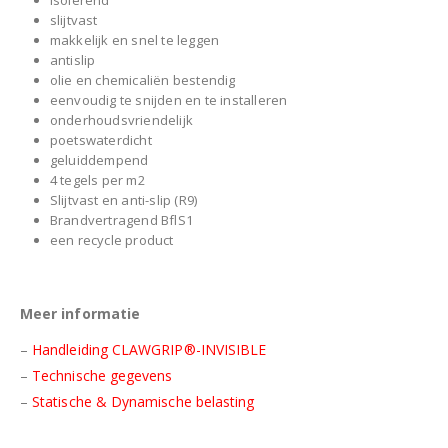
isolerend
slijtvast
makkelijk en snel te leggen
antislip
olie en chemicaliën bestendig
eenvoudig te snijden en te installeren
onderhoudsvriendelijk
poetswaterdicht
geluiddempend
4 tegels per m2
Slijtvast en anti-slip (R9)
Brandvertragend BflS1
een recycle product
Meer informatie
–
Handleiding CLAWGRIP®-INVISIBLE
–
Technische gegevens
–
Statische & Dynamische belasting