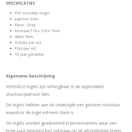
SPECIFICATIES
PVC Invisible Virgin
patroon Skin
kleur : Grey
formaat 516 x 516 x 7mm
dikte 7mm
4 stuks per m2
Prijs per m2
10 jaar garantie
Algemene beschrijving
INVISIBLE tegels zijn verkrijgbaar in de oppervlakte
structuur/patroon Skin.
De tegels hebben aan de onderzijde een gesloten structuur
waardoor de tegel extreem sterk is.
De tegels worden geadviseerd in binnenruimtes waar een
hoge punt belasting kan ontstaan op de afzonderlijke tegels