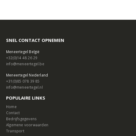
SNEL CONTACT OPNEMEN
Meneertegel België
+32(0)14 48 26 29
info@meneertegel.be
Meneertegel Nederland
+31(0)85 078 39 85
info@meneertegel.nl
POPULAIRE LINKS
Home
Contact
Bedrijfsgegevens
Algemene voorwaarden
Transport