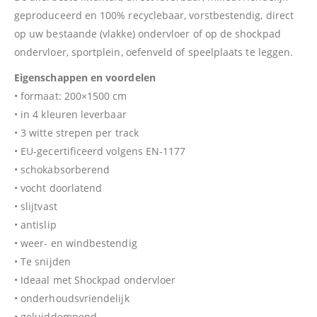
geproduceerd en 100% recyclebaar, vorstbestendig, direct
op uw bestaande (vlakke) ondervloer of op de shockpad
ondervloer, sportplein, oefenveld of speelplaats te leggen.
Eigenschappen en voordelen
• formaat: 200×1500 cm
• in 4 kleuren leverbaar
• 3 witte strepen per track
• EU-gecertificeerd volgens EN-1177
• schokabsorberend
• vocht doorlatend
• slijtvast
• antislip
• weer- en windbestendig
• Te snijden
• Ideaal met Shockpad ondervloer
• onderhoudsvriendelijk
• geluiddempend