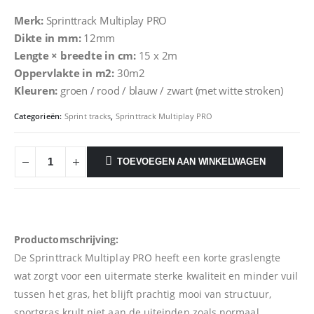
Merk:
Sprinttrack Multiplay PRO
Dikte in mm:
12mm
Lengte × breedte in cm:
15 x 2m
Oppervlakte in m2:
30m2
Kleuren:
groen / rood / blauw / zwart (met witte stroken)
Categorieën:
Sprint tracks
,
Sprinttrack Multiplay PRO
TOEVOEGEN AAN WINKELWAGEN
Productomschrijving:
De Sprinttrack Multiplay PRO heeft een korte graslengte
wat zorgt voor een uitermate sterke kwaliteit en minder vuil
tussen het gras, het blijft prachtig mooi van structuur,
sportgras krult niet aan de uiteinden zoals normaal