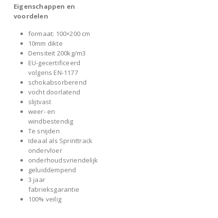
Eigenschappen en
voordelen
formaat: 100×200 cm
10mm dikte
Densiteit 200kg/m3
EU-gecertificeerd
volgens EN-1177
schokabsorberend
vocht doorlatend
slijtvast
weer- en
windbestendig
Te snijden
Ideaal als Sprinttrack
ondervloer
onderhoudsvriendelijk
geluiddempend
3 jaar
fabrieksgarantie
100% veilig