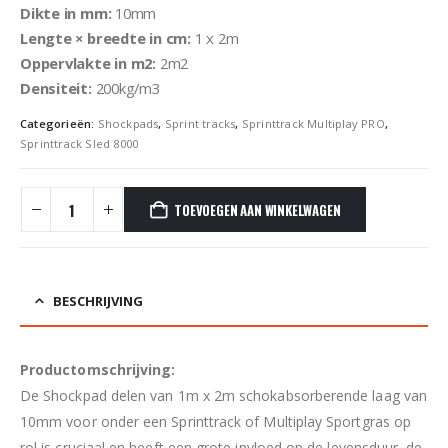
Dikte in mm:
10mm
Lengte × breedte in cm:
1 x 2m
Oppervlakte in m2:
2m2
Densiteit:
200kg/m3
Categorieën:
Shockpads
,
Sprint tracks
,
Sprinttrack Multiplay PRO
,
Sprinttrack Sled 8000
TOEVOEGEN AAN WINKELWAGEN
BESCHRIJVING
Productomschrijving:
De Shockpad delen van 1m x 2m schokabsorberende laag van
10mm voor onder een Sprinttrack of Multiplay Sportgras op
rol is cruciaal en heeft een grote invloed op de levensduur, de