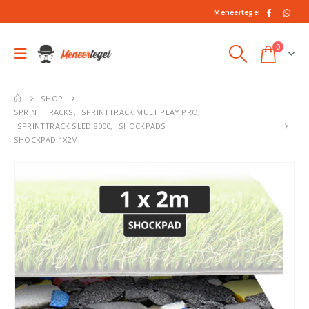
Meneertegel
0
SHOP
SPRINT TRACKS
,
SPRINTTRACK MULTIPLAY PRO
,
SPRINTTRACK SLED 8000
,
SHOCKPADS
SHOCKPAD 1X2M