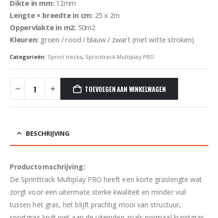
Dikte in mm:
12mm
Lengte × breedte in cm:
25 x 2m
Oppervlakte in m2:
50m2
Kleuren:
groen / rood / blauw / zwart (met witte stroken)
Categorieën:
Sprint tracks
,
Sprinttrack Multiplay PRO
TOEVOEGEN AAN WINKELWAGEN
BESCHRIJVING
Productomschrijving:
De Sprinttrack Multiplay PRO heeft een korte graslengte wat
zorgt voor een uitermate sterke kwaliteit en minder vuil
tussen het gras, het blijft prachtig mooi van structuur,
sportgras krult niet aan de uiteinden zoals normaal kunstgras,