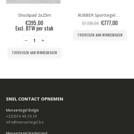
Shockpad 2x25m
RUBBER Sporttegel CIJFERSET 1-10 ZWART/WIT pakket DEMO
Oorspronkelijke
Huidige
€
395,00
€
777,00
€
1 295,00
prijs
prijs
Excl. BTW per stuk
was:
is:
TOEVOEGEN AAN WINKELWAGEN
€1
€777,00
295,00.
TOEVOEGEN AAN WINKELWAGEN
SNEL CONTACT OPNEMEN
Meneertegel België
+32(0)14 48 26 29
info@meneertegel.be
Meneertegel Nederland