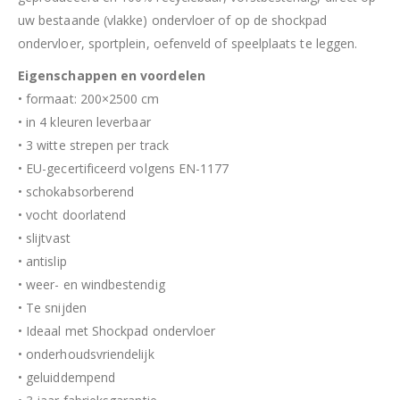
uw bestaande (vlakke) ondervloer of op de shockpad
ondervloer, sportplein, oefenveld of speelplaats te leggen.
Eigenschappen en voordelen
• formaat: 200×2500 cm
• in 4 kleuren leverbaar
• 3 witte strepen per track
• EU-gecertificeerd volgens EN-1177
• schokabsorberend
• vocht doorlatend
• slijtvast
• antislip
• weer- en windbestendig
• Te snijden
• Ideaal met Shockpad ondervloer
• onderhoudsvriendelijk
• geluiddempend