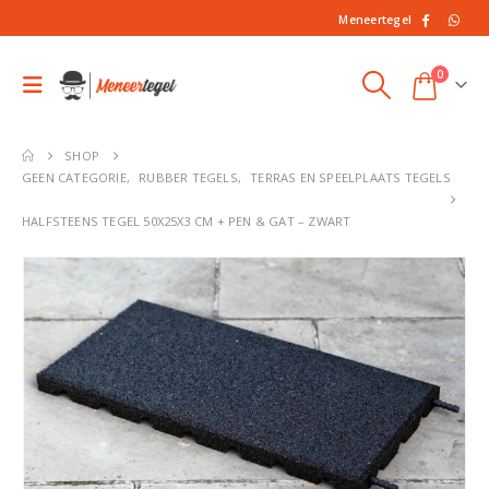
Meneertegel
0
SHOP
GEEN CATEGORIE
,
RUBBER TEGELS
,
TERRAS EN SPEELPLAATS TEGELS
HALFSTEENS TEGEL 50X25X3 CM + PEN & GAT – ZWART