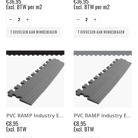
€
36,95
€
36,95
Excl. BTW
Excl. BTW
Excl. BTW per m2
Excl. BTW per m2
RUBBER TEGELS 50x50x3cm PEN & GAT (MET NOP) ZWART
€
9,95
€
9,95
TOEVOEGEN AAN WINKELWAGEN
TOEVOEGEN AAN WINKELWAGEN
PVC RAMP Industry ECO Black
PVC RAMP Industry ECO Grey
€
8,95
€
8,95
Excl. BTW
Excl. BTW