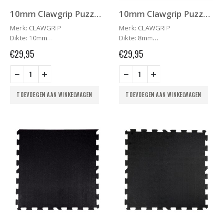
10mm Clawgrip Puzzelmat
10mm Clawgrip Puzzelmat HOEK
Merk: CLAWGRIP
Merk: CLAWGRIP
Dikte: 10mm
Dikte: 8mm
Lengte x Breedte: 956 mm x
Lengte x Breedte: 956 mm x
€
29,95
€
29,95
956 mm*
956 mm*
Gewicht: 9kg
Gewicht: 7,5kg
Densiteit: +/-900kg/m3
Densiteit: +/-900kg/m3
Oppervlakte: +/-1m2
Oppervlakte: +/-1m2
TOEVOEGEN AAN WINKELWAGEN
TOEVOEGEN AAN WINKELWAGEN
Kleur: zwart
Kleur: zwart
Garantie: 3 jaar tegen
Garantie: 3 jaar tegen
scheuren**
scheuren**
Fabricaat: 100% Europees
Fabricaat: 100% Europees