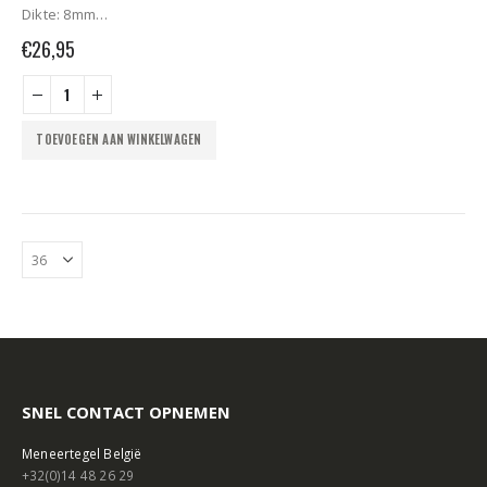
Dikte: 8mm
Lengte x Breedte: 956 mm x
€
26,95
956 mm*
Gewicht: 7,5kg
Densiteit: +/-900kg/m3
Oppervlakte: +/-1m2
TOEVOEGEN AAN WINKELWAGEN
Kleur: zwart
Garantie: 3 jaar tegen
scheuren**
Fabricaat: 100% Europees
SNEL CONTACT OPNEMEN
Meneertegel België
+32(0)14 48 26 29