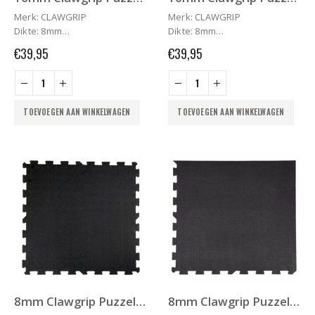
Merk: CLAWGRIP
Merk: CLAWGRIP
Dikte: 8mm
Dikte: 8mm
Lengte x Breedte: 956 mm x
Lengte x Breedte: 956 mm x
€
39,95
€
39,95
956 mm*
956 mm*
Gewicht: 7,5kg
Gewicht: 7,5kg
Densiteit: +/-900kg/m3
Densiteit: +/-900kg/m3
Oppervlakte: +/-1m2
Oppervlakte: +/-1m2
TOEVOEGEN AAN WINKELWAGEN
TOEVOEGEN AAN WINKELWAGEN
Kleur: zwart
Kleur: zwart
Garantie: 3 jaar tegen
Garantie: 3 jaar tegen
scheuren**
scheuren**
Fabricaat: 100% Europees
Fabricaat: 100% Europees
8mm Clawgrip Puzzelmat
8mm Clawgrip Puzzelmat HOEK