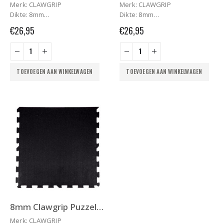
Merk: CLAWGRIP
Merk: CLAWGRIP
Dikte: 8mm
Dikte: 8mm
Lengte x Breedte: 956 mm x
Lengte x Breedte: 956 mm x
€
26,95
€
26,95
956 mm*
956 mm*
Gewicht: 7,5kg
Gewicht: 7,5kg
Densiteit: +/-900kg/m3
Densiteit: +/-900kg/m3
Oppervlakte: +/-1m2
Oppervlakte: +/-1m2
TOEVOEGEN AAN WINKELWAGEN
TOEVOEGEN AAN WINKELWAGEN
Kleur: zwart
Kleur: zwart
Garantie: 3 jaar tegen
Garantie: 3 jaar tegen
scheuren**
scheuren**
Fabricaat: 100% Europees
Fabricaat: 100% Europees
8mm Clawgrip Puzzelmat RAND
Merk: CLAWGRIP