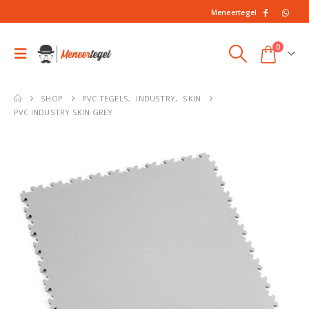
Meneertegel
0
SHOP
PVC TEGELS
,
INDUSTRY
,
SKIN
PVC INDUSTRY SKIN GREY