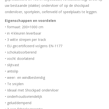
uw bestaande (vlakke) ondervloer of op de shockpad
ondervloer, sportplein, oefenveld of speelplaats te leggen.
Eigenschappen en voordelen
• formaat: 200×1000 cm
• in 4 kleuren leverbaar
• 3 witte strepen per track
• EU-gecertificeerd volgens EN-1177
• schokabsorberend
• vocht doorlatend
• slijtvast
• antislip
• weer- en windbestendig
• Te snijden
• Ideaal met Shockpad ondervloer
• onderhoudsvriendelijk
• geluiddempend