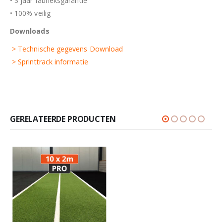
• 3 jaar fabrieksgarantie
• 100% veilig
Downloads
> Technische gegevens Download
> Sprinttrack informatie
GERELATEERDE PRODUCTEN
Sprinttrack UNI-Blauw 2x10m
€
695,00