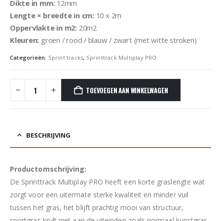
Dikte in mm:
12mm
Lengte × breedte in cm:
10 x 2m
Oppervlakte in m2:
20m2
Kleuren:
groen / rood / blauw / zwart (met witte stroken)
Categorieën:
Sprint tracks
,
Sprinttrack Multiplay PRO
TOEVOEGEN AAN WINKELWAGEN
BESCHRIJVING
Productomschrijving:
De Sprinttrack Multiplay PRO heeft een korte graslengte wat
zorgt voor een uitermate sterke kwaliteit en minder vuil
tussen het gras, het blijft prachtig mooi van structuur,
sportgras krult niet aan de uiteinden zoals normaal kunstgras,